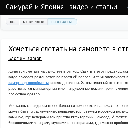
Самурай и Япония - видео и статьи
Т
Все
Коллективные
Персональные
Хочеться слетать на самолете в от
Блог им. samon
Хочеться слетать на самолете в отпуск. Ощутить этот предвкушаю
когда самолет разгоняется по взлетной полосе, и тебя вдавливает
самарканд авиабилеты
всегда доступны. Затем плавный отрыв от зе
расстилается миниатюрный мир – игрушечные домики, реки, словно 
лоскутное одеяло.
Мечтаешь о лазурном море, белоснежном песке и пальмах, склоня
может быть, о заснеженных вершинах гор, свежем морозном воздух
камином, где вечерами так приятно пить горячий шоколад. А может,
бесконечными улицами, музеями и ресторанами, где можно пробова