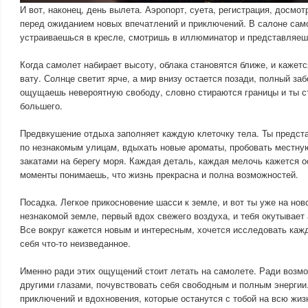
И вот, наконец, день вылета. Аэропорт, суета, регистрация, досмо
перед ожиданием новых впечатлений и приключений. В салоне сам
устраиваешься в кресле, смотришь в иллюминатор и представляешь
Когда самолет набирает высоту, облака становятся ближе, и кажетс
вату. Солнце светит ярче, а мир внизу остается позади, полный заб
ощущаешь невероятную свободу, словно стираются границы и ты с
большего.
Предвкушение отдыха заполняет каждую клеточку тела. Ты предст
по незнакомым улицам, вдыхать новые ароматы, пробовать местну
закатами на берегу моря. Каждая деталь, каждая мелочь кажется о
моменты понимаешь, что жизнь прекрасна и полна возможностей.
Посадка. Легкое прикосновение шасси к земле, и вот ты уже на нов
незнакомой земле, первый вдох свежего воздуха, и тебя окутывае
Все вокруг кажется новым и интересным, хочется исследовать кажд
себя что-то неизведанное.
Именно ради этих ощущений стоит летать на самолете. Ради возм
другими глазами, почувствовать себя свободным и полным энергии
приключений и вдохновения, которые останутся с тобой на всю жи