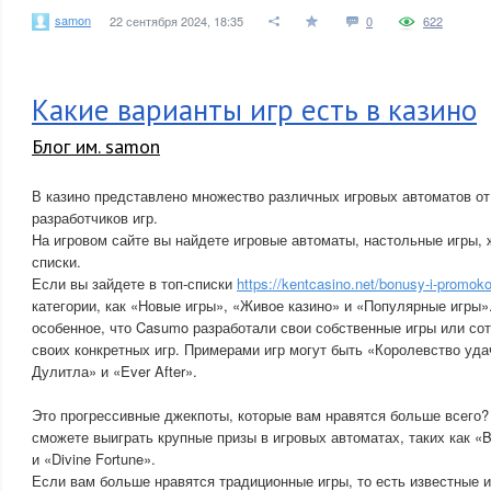
samon
22 сентября 2024, 18:35
0
622
Какие варианты игр есть в казино
Блог им. samon
В казино представлено множество различных игровых автоматов о
разработчиков игр.
На игровом сайте вы найдете игровые автоматы, настольные игры, ж
списки.
Если вы зайдете в топ-списки
https://kentcasino.net/bonusy-i-promok
категории, как «Новые игры», «Живое казино» и «Популярные игры»
особенное, что Casumo разработали свои собственные игры или со
своих конкретных игр. Примерами игр могут быть «Королевство уда
Дулитла» и «Ever After».
Это прогрессивные джекпоты, которые вам нравятся больше всего?
сможете выиграть крупные призы в игровых автоматах, таких как «
и «Divine Fortune».
Если вам больше нравятся традиционные игры, то есть известные и