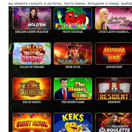
вы можете сыграть в рулетку, пунто-банко, блэкджек и покер, выбор