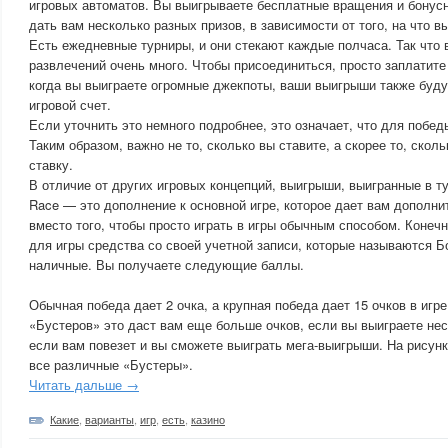
игровых автоматов. Вы выигрываете бесплатные вращения и бонусн
дать вам несколько разных призов, в зависимости от того, на что в
Есть ежедневные турниры, и они стекают каждые полчаса. Так что
развлечений очень много. Чтобы присоединиться, просто заплатите 
когда вы выиграете огромные джекпоты, ваши выигрыши также буду
игровой счет.
Если уточнить это немного подробнее, это означает, что для побе
Таким образом, важно не то, сколько вы ставите, а скорее то, скол
ставку.
В отличие от других игровых концепций, выигрыши, выигранные в ту
Race — это дополнение к основной игре, которое дает вам дополн
вместо того, чтобы просто играть в игры обычным способом. Конечн
для игры средства со своей учетной записи, которые называются Б
наличные. Вы получаете следующие баллы.
Обычная победа дает 2 очка, а крупная победа дает 15 очков в игре
«Бустеров» это даст вам еще больше очков, если вы выиграете нес
если вам повезет и вы сможете выиграть мега-выигрыши. На рисун
все различные «Бустеры».
Читать дальше →
Какие
,
варианты
,
игр
,
есть
,
казино