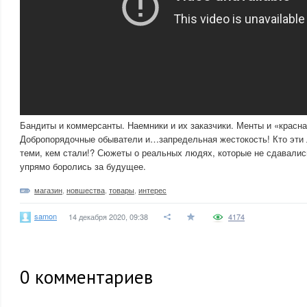
Бандиты и коммерсанты. Наемники и их заказчики. Менты и «красна
Добропорядочные обыватели и…запредельная жестокость! Кто эти 
теми, кем стали!? Сюжеты о реальных людях, которые не сдавалис
упрямо боролись за будущее.
магазин
,
новшества
,
товары
,
интерес
samon
14 декабря 2020, 09:38
4174
0
комментариев