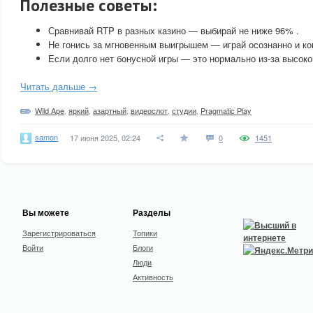
Полезные советы:
Сравнивай RTP в разных казино — выбирай не ниже 96% .
Не гонись за мгновенным выигрышем — играй осознанно и к
Если долго нет бонусной игры — это нормально из-за высоко
Читать дальше →
Wild Ape
,
яркий
,
азартный
,
видеослот
,
студии
,
Pragmatic Play
samon
17 июня 2025, 02:24
0
1451
Вы можете
Разделы
Зарегистрироваться
Топики
Войти
Блоги
Люди
Активность