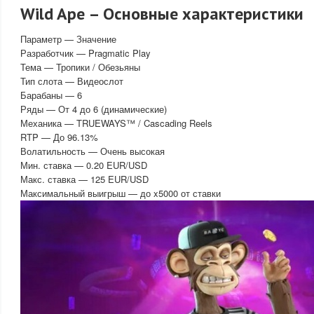
Wild Ape – Основные характеристики
Параметр — Значение
Разработчик — Pragmatic Play
Тема — Тропики / Обезьяны
Тип слота — Видеослот
Барабаны — 6
Ряды — От 4 до 6 (динамические)
Механика — TRUEWAYS™ / Cascading Reels
RTP — До 96.13%
Волатильность — Очень высокая
Мин. ставка — 0.20 EUR/USD
Макс. ставка — 125 EUR/USD
Максимальный выигрыш — до x5000 от ставки