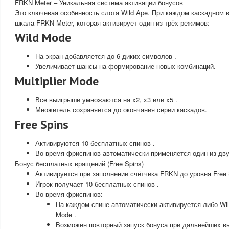
FRKN Meter – Уникальная система активации бонусов
Это ключевая особенность слота Wild Ape. При каждом каскадном 
шкала FRKN Meter, которая активирует один из трёх режимов:
Wild Mode
На экран добавляется до 6 диких символов .
Увеличивает шансы на формирование новых комбинаций.
Multiplier Mode
Все выигрыши умножаются на x2, x3 или x5 .
Множитель сохраняется до окончания серии каскадов.
Free Spins
Активируются 10 бесплатных спинов .
Во время фриспинов автоматически применяется один из дв
Бонус бесплатных вращений (Free Spins)
Активируется при заполнении счётчика FRKN до уровня Free 
Игрок получает 10 бесплатных спинов .
Во время фриспинов:
На каждом спине автоматически активируется либо Wild
Mode .
Возможен повторный запуск бонуса при дальнейших в