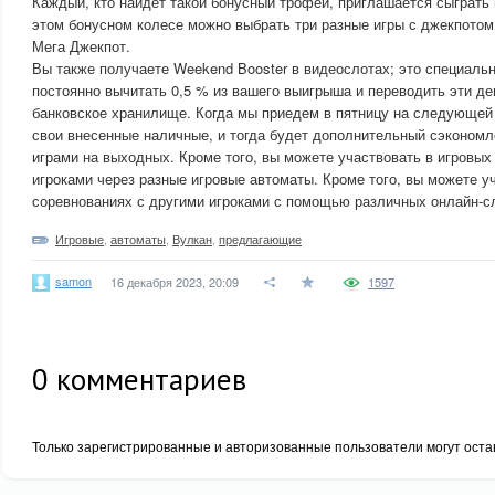
Каждый, кто найдет такой бонусный трофей, приглашается сыграть 
этом бонусном колесе можно выбрать три разные игры с джекпотом, 
Мега Джекпот.
Вы также получаете Weekend Booster в видеослотах; это специальн
постоянно вычитать 0,5 % из вашего выигрыша и переводить эти де
банковское хранилище. Когда мы приедем в пятницу на следующей 
свои внесенные наличные, и тогда будет дополнительный сэконом
играми на выходных. Кроме того, вы можете участвовать в игровых
игроками через разные игровые автоматы. Кроме того, вы можете у
соревнованиях с другими игроками с помощью различных онлайн-с
Игровые
,
автоматы
,
Вулкан
,
предлагающие
samon
16 декабря 2023, 20:09
1597
0
комментариев
Только зарегистрированные и авторизованные пользователи могут оста