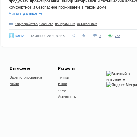
продумать проектирование, выбор материалов и технические аспек
комфортное и безопасное проживание в таком доме.
Читать дальше →
Обустройство
,
частного
,
панорамным
,
остеклением
samon
13 апреля 2025, 07:48
0
773
Вы можете
Разделы
Зарегистрироваться
Топики
Войти
Блоги
Люди
Активность