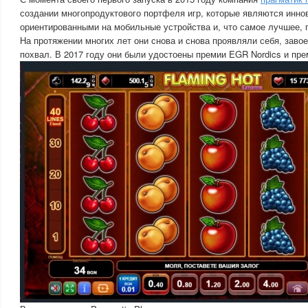
создании многопродуктового портфеля игр, которые являются инно
ориентированными на мобильные устройства и, что самое лучшее,
На протяжении многих лет они снова и снова проявляли себя, заво
похвал. В 2017 году они были удостоены премии EGR Nordics и пр