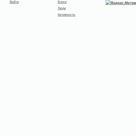
Войти
Блоги
Люди
Активность